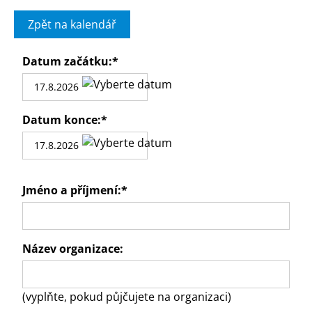
Zpět na kalendář
Datum začátku:
*
Datum konce:
*
Jméno a příjmení:
*
Název organizace:
(vyplňte, pokud půjčujete na organizaci)