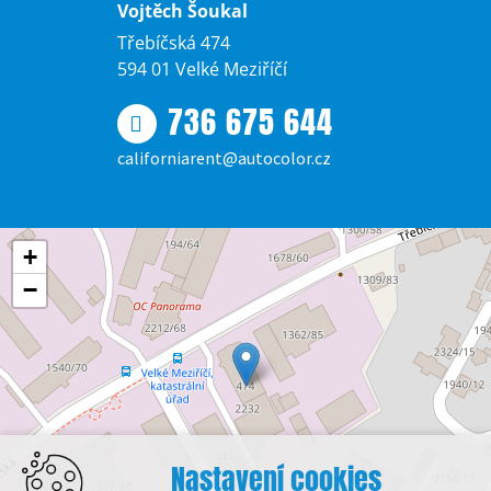
Vojtěch Šoukal
Třebíčská 474
594 01 Velké Meziříčí
736 675 644
californiarent@autocolor.cz
+
−
Nastavení cookies