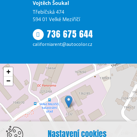
Vojtěch Šoukal
Třebíčská 474
594 01 Velké Meziříčí
736 675 644
californiarent@autocolor.cz
+
−
Nastavení cookies