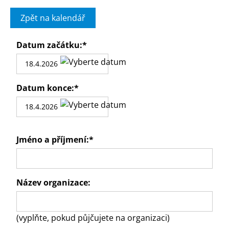
Zpět na kalendář
Datum začátku:
*
Datum konce:
*
Jméno a příjmení:
*
Název organizace:
(vyplňte, pokud půjčujete na organizaci)