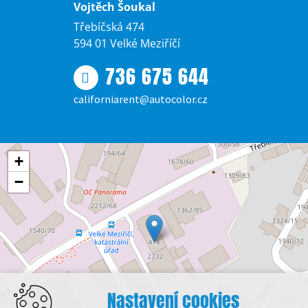
Vojtěch Šoukal
Třebíčská 474
594 01 Velké Meziříčí
736 675 644
californiarent@autocolor.cz
+
−
Nastavení cookies