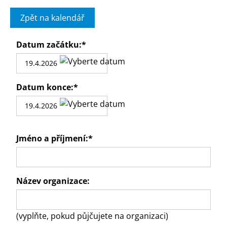
Zpět na kalendář
Datum začátku:
*
Datum konce:
*
Jméno a příjmení:
*
Název organizace:
(vyplňte, pokud půjčujete na organizaci)