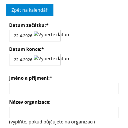
Zpět na kalendář
Datum začátku:
*
Datum konce:
*
Jméno a příjmení:
*
Název organizace:
(vyplňte, pokud půjčujete na organizaci)