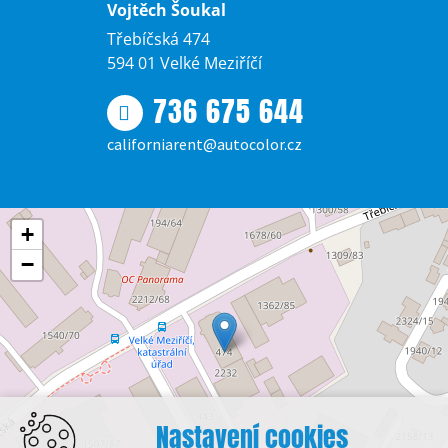
Vojtěch Šoukal
Třebíčská 474
594 01 Velké Meziříčí
736 675 644
californiarent@autocolor.cz
+
−
Nastavení cookies