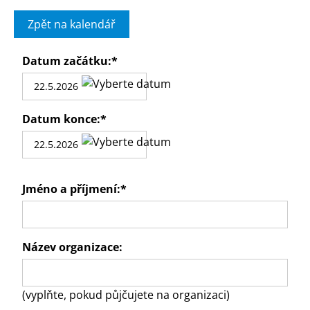
Zpět na kalendář
Datum začátku:
*
Datum konce:
*
Jméno a příjmení:
*
Název organizace:
(vyplňte, pokud půjčujete na organizaci)