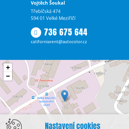
Vojtěch Šoukal
Třebíčská 474
594 01 Velké Meziříčí
736 675 644
californiarent@autocolor.cz
+
−
Nastavení cookies