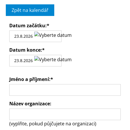
Zpět na kalendář
Datum začátku:
*
Datum konce:
*
Jméno a příjmení:
*
Název organizace:
(vyplňte, pokud půjčujete na organizaci)