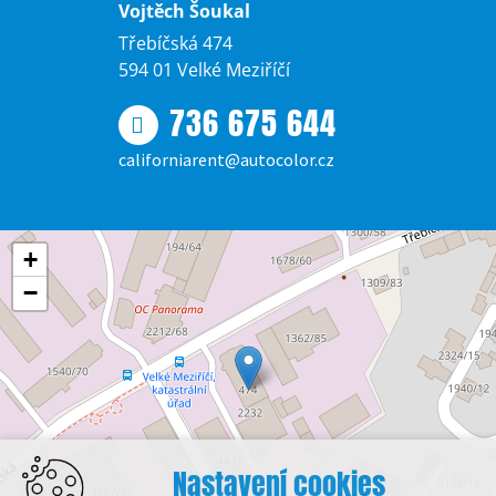
Vojtěch Šoukal
Třebíčská 474
594 01 Velké Meziříčí
736 675 644
californiarent@autocolor.cz
+
−
Nastavení cookies