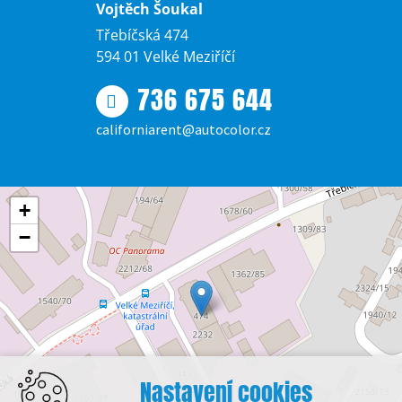
Vojtěch Šoukal
Třebíčská 474
594 01 Velké Meziříčí
736 675 644
californiarent@autocolor.cz
+
−
Nastavení cookies