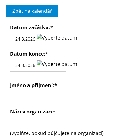
Zpět na kalendář
Datum začátku:
*
Datum konce:
*
Jméno a příjmení:
*
Název organizace:
(vyplňte, pokud půjčujete na organizaci)