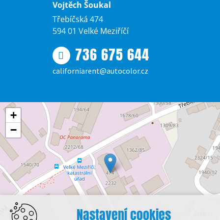
Vojtěch Šoukal
Třebíčská 474
594 01 Velké Meziříčí
736 675 644
californiarent@autocolor.cz
+
−
Nastavení cookies